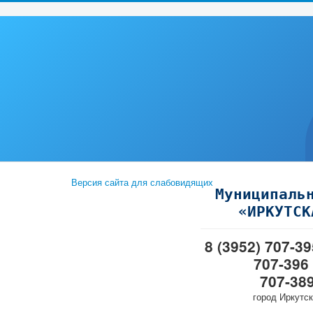
Версия сайта для слабовидящих
Муниципаль
«ИРКУТСК
8 (3952) 707-3
707-396
707-38
город Иркутск