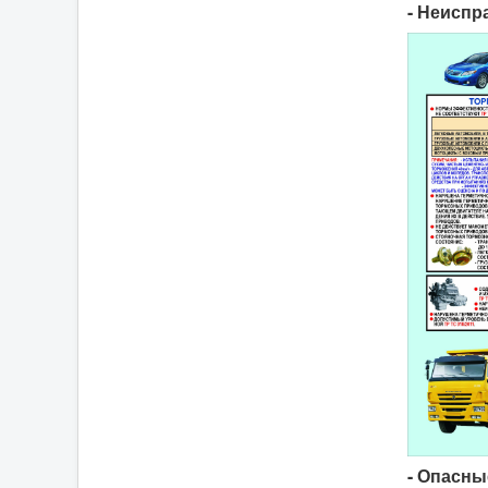
- Неиспр
- Опасны