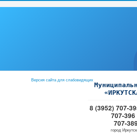
Версия сайта для слабовидящих
Муниципаль
«ИРКУТСК
8 (3952) 707-3
707-396
707-38
город Иркутск