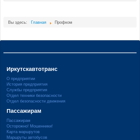
Мы в СМИ
Вы здесь:
Главная
Профком
Контакты
Иркутскавтотранс
О предприятии
История предприятия
Службы предприятия
Отдел техники безопасности
Отдел безопасности движения
Пассажирам
Пассажирам
Осторожно! Мошенники!
Карта маршрутов
Маршруты автобусов