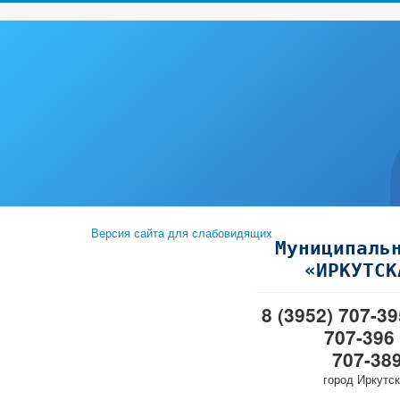
Версия сайта для слабовидящих
Муниципаль
«ИРКУТСК
8 (3952) 707-3
707-396
707-38
город Иркутск