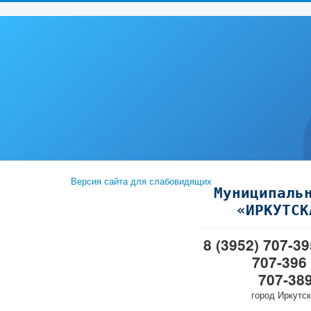
Версия сайта для слабовидящих
Муниципаль
«ИРКУТСК
8 (3952) 707-3
707-396
707-38
город Иркутск