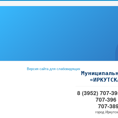
Версия сайта для слабовидящих
Муниципаль
«ИРКУТСК
8 (3952) 707-3
707-396
707-38
город Иркутск