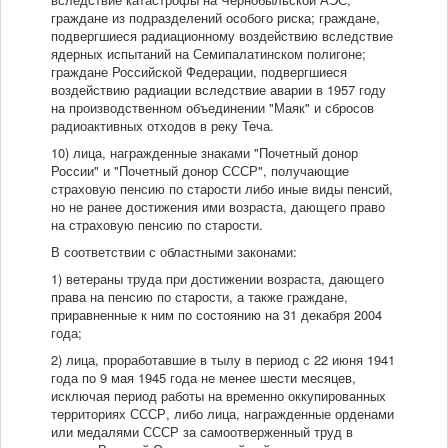
граждане из подразделений особого риска; граждане,
подвергшиеся радиационному воздействию вследствие
ядерных испытаний на Семипалатинском полигоне;
граждане Российской Федерации, подвергшиеся
воздействию радиации вследствие аварии в 1957 году
на производственном объединении "Маяк" и сбросов
радиоактивных отходов в реку Теча.
10) лица, награжденные знаками "Почетный донор
России" и "Почетный донор СССР", получающие
страховую пенсию по старости либо иные виды пенсий,
но не ранее достижения ими возраста, дающего право
на страховую пенсию по старости.
В соответствии с областными законами:
1) ветераны труда при достижении возраста, дающего
права на пенсию по старости, а также граждане,
приравненные к ним по состоянию на 31 декабря 2004
года;
2) лица, проработавшие в тылу в период с 22 июня 1941
года по 9 мая 1945 года не менее шести месяцев,
исключая период работы на временно оккупированных
территориях СССР, либо лица, награжденные орденами
или медалями СССР за самоотверженный труд в