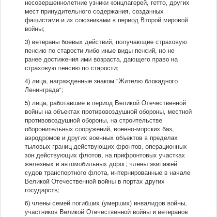
несовершеннолетние узники концлагерей, гетто, других
мест принудительного содержания, созданных
фашистами и их союзниками в период Второй мировой
войны;
3) ветераны боевых действий, получающие страховую
пенсию по старости либо иные виды пенсий, но не
ранее достижения ими возраста, дающего право на
страховую пенсию по старости;
4) лица, награжденные знаком "Жителю блокадного
Ленинграда";
5) лица, работавшие в период Великой Отечественной
войны на объектах противовоздушной обороны, местной
противовоздушной обороны, на строительстве
оборонительных сооружений, военно-морских баз,
аэродромов и других военных объектов в пределах
тыловых границ действующих фронтов, операционных
зон действующих флотов, на прифронтовых участках
железных и автомобильных дорог; члены экипажей
судов транспортного флота, интернированные в начале
Великой Отечественной войны в портах других
государств;
6) члены семей погибших (умерших) инвалидов войны,
участников Великой Отечественной войны и ветеранов