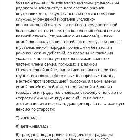
боевых действий; члены семей военнослужащих, лиц
рядового и начальствующего состава органов
внутренних дел, Государственной противопожарной
службы, учреждений и органов уголовно-
исполнительной системы и органов государственной
безопасности, погибших при исполнении обязанностей
военной службы (служебных обязанностей), члены
семей военнослужащих, погибших в плену, признанных
в установленном порядке пропавшими без вести в
районах боевых действий, со времени исключения
указанных военнослужащих из списков воинских
частей; члены семей, погибших в Великой
Отечественной войне, лиц из числа личного состава
групп самозащиты объектовых и аварийных команд
местной противовоздушной обороны, а также члены
семей погибших работников госпиталей и больниц
города Ленинграда, получающие страховую пенсию по
старости либо иные виды пенсий, но не ранее
достижения ими возраста, дающего право на страховую
пенсию по старости;
7) инвалиды;
8) дети-инвалиды;
9) граждане, подвергшиеся воздействию радиации
вследствие катастрофы на Чернобыльской АЭС;