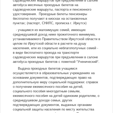
садоводческих маршрутов при предъявлении в салоне
автобуса месячных проездных билетов на
садоводческие маршруты, паспорта и пенсионного
удостоверения. Проездные билеты пенсионеры
бесплатно получают в киосках на остановочных
пунктах; (паспорт, СНИЛС, прописка г. Иркутск)
- учащимся из малоимущих семей, имеющих
среднедушевой доход ниже прожиточного минимума,
устанавливаемого Правительством Иркутской области в
целом по Иркутской области в расчете на душу
населения, или из социально неблагополучных семей -
в виде бесплатного проезда на транспорте
садоводческих маршрутов при предъявлении в салоне
автобуса проездных билетов с пометкой "Ученический".
Выдача проездных билетов учащимся
осуществляется в образовательных учреждениях на
основании документов, подтверждающих право на
дополнительную меру социальной поддержки: справок
о получении ежемесячного пособия на детей,
социального пособия многодетным семьям,
ежемесячного пособия на детей одиноким родителям, о
среднедушевом доходе семьи, других
подтверждающих документов, выданных органами
социальной защиты населения по месту жительства