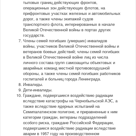
тыловых границ действующих фронтов,
операционных зон действующих флотов, на
прифронтовых участках железных и автомобильных
дорог, а также члены экипажей судов
транспортного флота, интернированных в начале
Великой Отечественной войны в портах других
государств.
Члены семей погибших (умерших) инвалидов
войны, участников Великой Отечественной войны и
ветеранов боевых действий; члены семей погибших
в Великой Отечественной войне лиц из числа
личного состава групп самозащиты объектовых и
аварийных команд местной противовоздушной
обороны, а также члены семей погибших работников
госпиталей и больниц города Ленинграда.
Инвалиды.
Дети-инвалиды.
Граждане, подвергшиеся воздействию радиации
вследствие катастрофы на Чернобыльской АЭС, а
также вследствие ядерных испытаний на
Семипалатинском полигоне, и приравненные к ним
категории граждан, ветераны подразделений
особого риска, граждане Российской Федерации,
подвергшиеся воздействию радиации вследствие
аварии в 1957 году на производственном